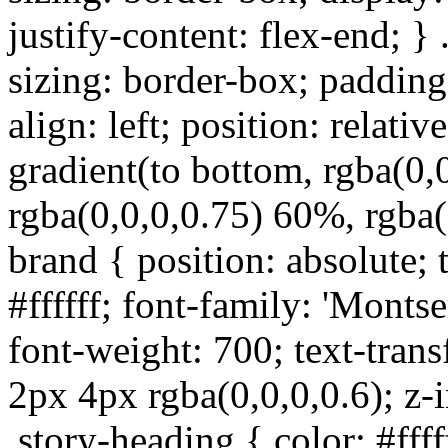
justify-content: flex-end; 
sizing: border-box; paddin
align: left; position: relati
gradient(to bottom, rgba(0,
rgba(0,0,0,0.75) 60%, rgba(
brand { position: absolute; 
#ffffff; font-family: 'Montse
font-weight: 700; text-tran
2px 4px rgba(0,0,0,0.6); z-i
.story-heading { color: #ffff