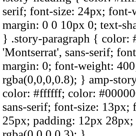
serif; font-size: 24px; font-
margin: 0 0 10px 0; text-sh
} .story-paragraph { color:
'Montserrat', sans-serif; fon
margin: 0; font-weight: 400
rgba(0,0,0,0.8); } amp-stor
color: #ffffff; color: #00000
sans-serif; font-size: 13px;
25px; padding: 12px 28px;
rgba(0,0,0,0.3); }