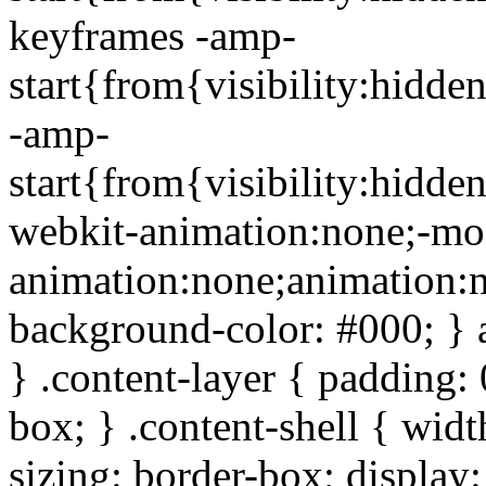
keyframes -amp-
start{from{visibility:hidde
-amp-
start{from{visibility:hidde
webkit-animation:none;-mo
animation:none;animation:
background-color: #000; } 
} .content-layer { padding: 
box; } .content-shell { wid
sizing: border-box; display: