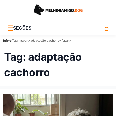
⌕
☰
SEÇÕES
Início
›
Tag: <span>adaptação cachorro</span>
Tag:
adaptação
cachorro