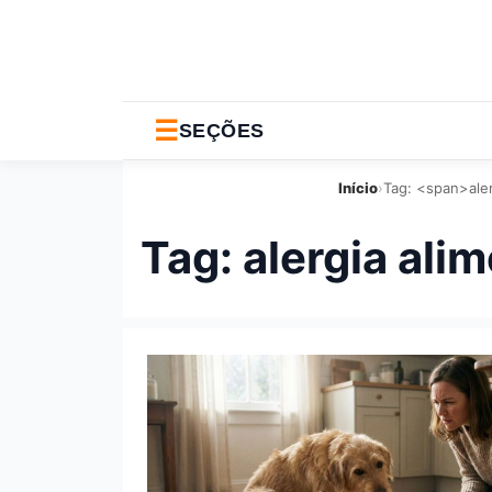
☰
SEÇÕES
Início
›
Tag: <span>ale
Tag:
alergia ali