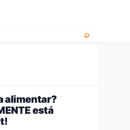
⌕
a alimentar?
MENTE está
t!