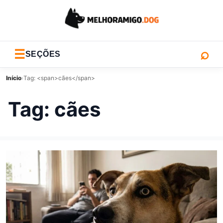
⌕
☰
SEÇÕES
Início
›
Tag: <span>cães</span>
Tag:
cães