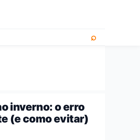
⌕
 inverno: o erro
e (e como evitar)