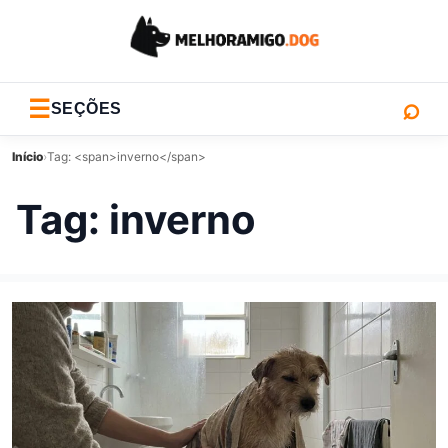
⌕
☰
SEÇÕES
Início
›
Tag: <span>inverno</span>
Tag:
inverno