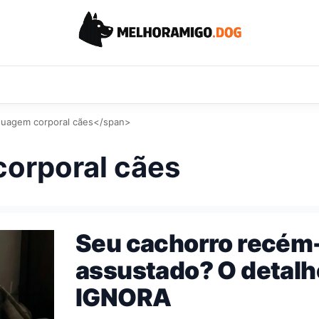
guagem corporal cães</span>
corporal cães
Seu cachorro recém
assustado? O detal
IGNORA