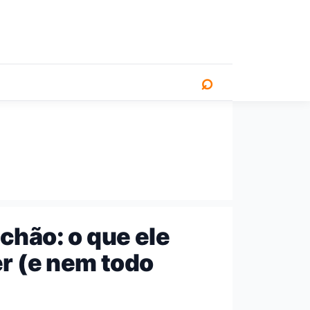
⌕
chão: o que ele
er (e nem todo