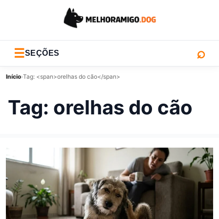
⌕
☰
SEÇÕES
Início
›
Tag: <span>orelhas do cão</span>
Tag:
orelhas do cão