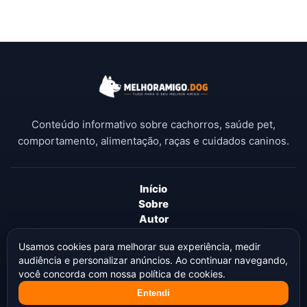
Conteúdo informativo sobre cachorros, saúde pet,
comportamento, alimentação, raças e cuidados caninos.
Início
Sobre
Autor
Disclaimer
Usamos cookies para melhorar sua experiência, medir
Termos de Uso
audiência e personalizar anúncios. Ao continuar navegando,
Política de Privacidade
você concorda com nossa política de cookies.
Política de Cookies
Política Editorial
Entendi