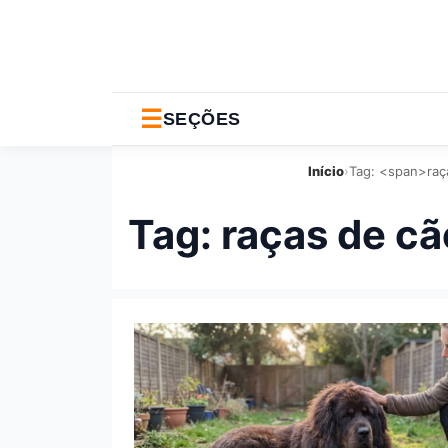
☰
SEÇÕES
Início
›
Tag: <span>raç
Tag:
raças de c