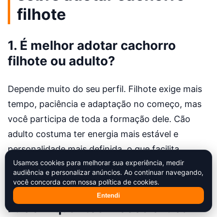
filhote
1. É melhor adotar cachorro
filhote ou adulto?
Depende muito do seu perfil. Filhote exige mais
tempo, paciência e adaptação no começo, mas
você participa de toda a formação dele. Cão
adulto costuma ter energia mais estável e
personalidade mais definida, o que facilita
Usamos cookies para melhorar sua experiência, medir
entender se combina com sua rotina. Nenhum é
audiência e personalizar anúncios. Ao continuar navegando,
“melhor” em geral; é melhor para a sua realidade.
você concorda com nossa política de cookies.
Entendi
2. Com quantos meses é ideal