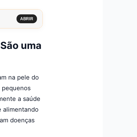
ABRIR
 São uma
am na pele do
o pequenos
mente a saúde
e alimentando
usam doenças