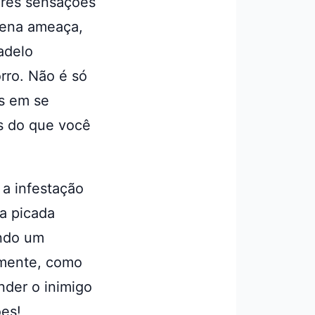
ores sensações
uena ameaça,
adelo
rro. Não é só
es em se
s do que você
a infestação
da picada
ando um
almente, como
nder o inimigo
es!