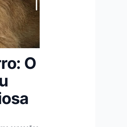
ro: O
u
iosa