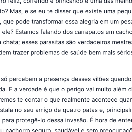
ro feliz, correndo e brincando é uma das melh
to? Mas, e se eu te disser que existe uma peq
l, que pode transformar essa alegria em um pes
a ele? Estamos falando dos carrapatos em cacho
 chata; esses parasitas são verdadeiros mestr
dem trazer problemas de saúde bem mais sério
 só percebem a presença desses vilões quando 
da. E a verdade é que o perigo vai muito além 
remos te contar o que realmente acontece qu
nstala no seu amigo de quatro patas e, princip
 para protegê-lo dessa invasão. É hora de ente
eu cachorro seguro, saudável e sem preocupaçõ