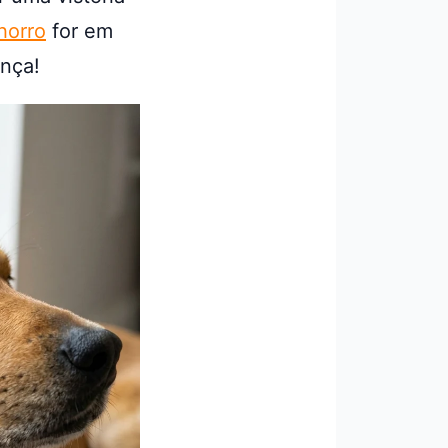
horro
for em
ença!