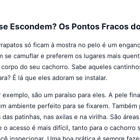
se Escondem? Os Pontos Fracos do
rrapatos só ficam à mostra no pelo é um engan
 se camuflar e preferem os lugares mais quent
 corpo do seu cachorro. Sabe aqueles cantinho
ra? É lá que eles adoram se instalar.
r exemplo, são um paraíso para eles. A pele fina
um ambiente perfeito para se fixarem. Também
 das patinhas, nas axilas e na virilha. São área
 o acesso é mais difícil, tanto para o cachorro 
cê inspecionar. Uma boa prática é sempre fazer