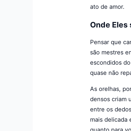
ato de amor.
Onde Eles 
Pensar que ca
são mestres em
escondidos do
quase não repa
As orelhas, po
densos criam 
entre os dedos
mais delicada e
quanto para vo