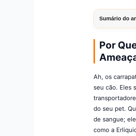
Sumário do ar
Por Que
Ameaça
Ah, os carrapa
seu cão. Eles
transportador
do seu pet. Qu
de sangue; el
como a Erliqu