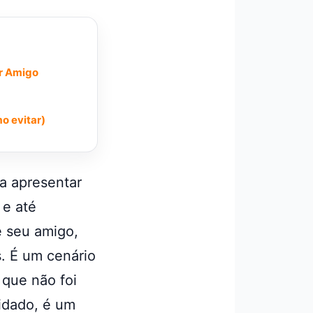
or Amigo
o evitar)
 a apresentar
 e até
 seu amigo,
. É um cenário
 que não foi
idado, é um