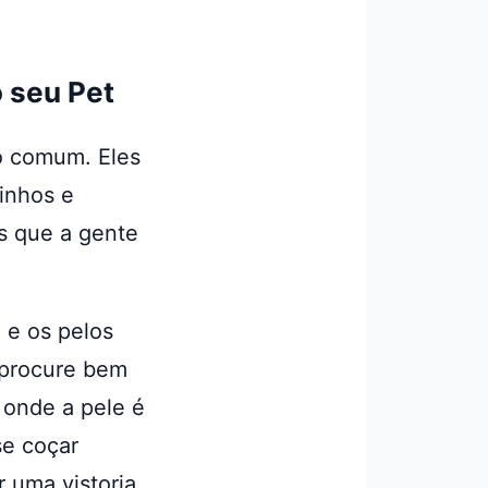
 seu Pet
o comum. Eles
inhos e
s que a gente
 e os pelos
 procure bem
s onde a pele é
se coçar
 uma vistoria