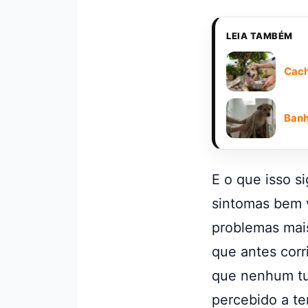
LEIA TAMBÉM
Cach
Banh
E o que isso s
sintomas bem v
problemas mai
que antes corr
que nenhum tut
percebido a t