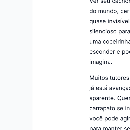
Ver seu cachor
do mundo, cer
quase invisíve
silencioso par
uma coceirinha
esconder e po
imagina.
Muitos tutores
já está avança
aparente. Que
carrapato se i
você pode agir
para manter s