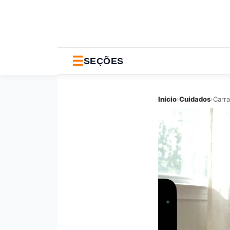
☰
SEÇÕES
Início
›
Cuidados
›
Carr